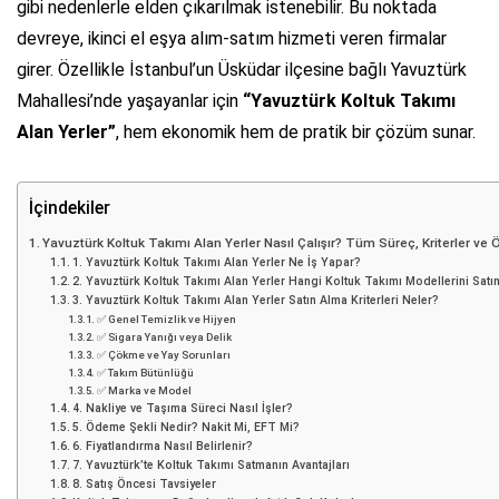
gibi nedenlerle elden çıkarılmak istenebilir. Bu noktada
devreye, ikinci el eşya alım-satım hizmeti veren firmalar
girer. Özellikle İstanbul’un Üsküdar ilçesine bağlı Yavuztürk
Mahallesi’nde yaşayanlar için
“Yavuztürk Koltuk Takımı
Alan Yerler”
, hem ekonomik hem de pratik bir çözüm sunar.
İçindekiler
Yavuztürk Koltuk Takımı Alan Yerler Nasıl Çalışır? Tüm Süreç, Kriterler ve
1. Yavuztürk Koltuk Takımı Alan Yerler Ne İş Yapar?
2. Yavuztürk Koltuk Takımı Alan Yerler Hangi Koltuk Takımı Modellerini Satın 
3. Yavuztürk Koltuk Takımı Alan Yerler Satın Alma Kriterleri Neler?
✅ Genel Temizlik ve Hijyen
✅ Sigara Yanığı veya Delik
✅ Çökme ve Yay Sorunları
✅ Takım Bütünlüğü
✅ Marka ve Model
4. Nakliye ve Taşıma Süreci Nasıl İşler?
5. Ödeme Şekli Nedir? Nakit Mi, EFT Mi?
6. Fiyatlandırma Nasıl Belirlenir?
7. Yavuztürk’te Koltuk Takımı Satmanın Avantajları
8. Satış Öncesi Tavsiyeler