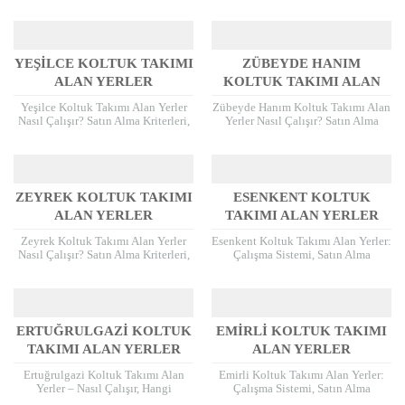
Kriterleri, Nakliye Süreci ve Ödeme
Koltuk Modelleri, Kriterleri, Nakliye
Şekilleri Evini yenilemek
ve Ödeme Süreci Ev değişikliği,
isteyenlerin en çok...
dekorasyon yenilemesi...
YEŞILCE KOLTUK TAKIMI
ZÜBEYDE HANIM
ALAN YERLER
KOLTUK TAKIMI ALAN
YERLER
Yeşilce Koltuk Takımı Alan Yerler
Zübeyde Hanım Koltuk Takımı Alan
Nasıl Çalışır? Satın Alma Kriterleri,
Yerler Nasıl Çalışır? Satın Alma
Nakliye Süreci ve Ödeme
Süreci, Modeller, Kriterler ve Ödeme
Yöntemleri Koltuk takımlarınızı
Yöntemleri Koltuk takımlarınızı
yenilemek istediğinizde veya...
yenilemek istediğinizde,...
ZEYREK KOLTUK TAKIMI
ESENKENT KOLTUK
ALAN YERLER
TAKIMI ALAN YERLER
Zeyrek Koltuk Takımı Alan Yerler
Esenkent Koltuk Takımı Alan Yerler:
Nasıl Çalışır? Satın Alma Kriterleri,
Çalışma Sistemi, Satın Alma
Nakliye Süreci ve Ödeme Şekilleri
Kriterleri, Nakliye Süreci ve Ödeme
Zeyrek Koltuk Takımı Alan Yerler...
Şekilleri Esenkent Koltuk Takımı
Alan Yerler,...
ERTUĞRULGAZI KOLTUK
EMIRLI KOLTUK TAKIMI
TAKIMI ALAN YERLER
ALAN YERLER
Ertuğrulgazi Koltuk Takımı Alan
Emirli Koltuk Takımı Alan Yerler:
Yerler – Nasıl Çalışır, Hangi
Çalışma Sistemi, Satın Alma
Modelleri Alır, Satın Alma Kriterleri
Kriterleri, Nakliye Süreci ve Ödeme