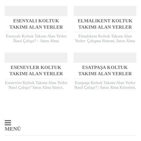
Nelerdir? Koltuk takımınızı
Şekilleri Emirli Koltuk Takımı Alan
yenilemek istediğinizde, evinizde...
Yerler...
ESENYALI KOLTUK
ELMALIKENT KOLTUK
TAKIMI ALAN YERLER
TAKIMI ALAN YERLER
Esenyalı Koltuk Takımı Alan Yerler
Elmalıkent Koltuk Takımı Alan
Nasıl Çalışır? – Satın Alma
Yerler: Çalışma Sistemi, Satın Alma
Kriterleri, Süreç, Nakliye ve Ödeme
Kriterleri, Nakliye Süreci ve Ödeme
Detayları Koltuk takımınızı
Şekilleri Elmalıkent’te yaşayanlar
yenilemek, evinizde...
için kullanılmayan, eskimiş...
ESENEVLER KOLTUK
ESATPAŞA KOLTUK
TAKIMI ALAN YERLER
TAKIMI ALAN YERLER
Esenevler Koltuk Takımı Alan Yerler
Esatpaşa Koltuk Takımı Alan Yerler
Nasıl Çalışır? Satın Alma Süreci,
Nasıl Çalışır? | Satın Alma Kriterleri,
Kriterler ve Ödeme Yöntemleri Evini
Modeller, Nakliye ve Ödeme Süreci
yenilemek, taşınmak ya da artık...
Esatpaşa bölgesinde kullanılmayan,
yenilemek...
1
2
3
4
5
6
7
8
MENÜ