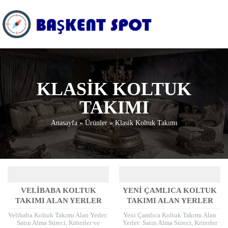
KLASIK KOLTUK
TAKIMI
Anasayfa
»
Ürünler
»
Klasik Koltuk Takımı
VELIBABA KOLTUK
YENI ÇAMLICA KOLTUK
TAKIMI ALAN YERLER
TAKIMI ALAN YERLER
Velibaba Koltuk Takımı Alan Yerler:
Yeni Çamlıca Koltuk Takımı Alan
Satın Alma Süreci, Kriterler ve
Yerler: Satın Alma Süreci, Kriterler