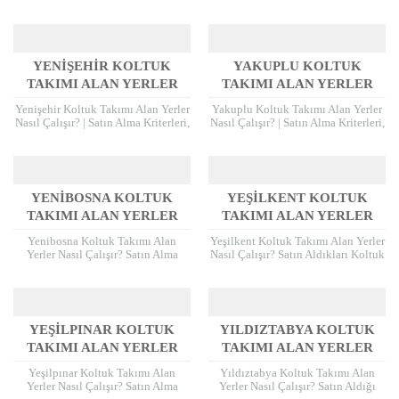
Ödeme Detayları Velibaba Koltuk
ve Ödeme Detayları Yeni Çamlıca
Takımı Alan Yerler koltuk takımları,
Koltuk Takımı Alan Yerler, yaşam...
yaşam...
YENIŞEHIR KOLTUK
YAKUPLU KOLTUK
TAKIMI ALAN YERLER
TAKIMI ALAN YERLER
Yenişehir Koltuk Takımı Alan Yerler
Yakuplu Koltuk Takımı Alan Yerler
Nasıl Çalışır? | Satın Alma Kriterleri,
Nasıl Çalışır? | Satın Alma Kriterleri,
Nakliye Süreci ve Ödeme Şekilleri
Nakliye Süreci ve Ödeme Detayları
Koltuk takımı satmak isteyenler...
Yakuplu Koltuk Takımı Alan...
YENIBOSNA KOLTUK
YEŞILKENT KOLTUK
TAKIMI ALAN YERLER
TAKIMI ALAN YERLER
Yenibosna Koltuk Takımı Alan
Yeşilkent Koltuk Takımı Alan Yerler
Yerler Nasıl Çalışır? Satın Alma
Nasıl Çalışır? Satın Aldıkları Koltuk
Kriterleri, Nakliye Süreci ve Ödeme
Takımı Modelleri, Değerlendirme
Şekilleri Evinizin dekorasyonunu
Kriterleri, Nakliye Süreci ve Ödeme
yenilemek istediğinizde,
Şekilleri Koltuk...
kullanılabilir...
YEŞILPINAR KOLTUK
YILDIZTABYA KOLTUK
TAKIMI ALAN YERLER
TAKIMI ALAN YERLER
Yeşilpınar Koltuk Takımı Alan
Yıldıztabya Koltuk Takımı Alan
Yerler Nasıl Çalışır? Satın Alma
Yerler Nasıl Çalışır? Satın Aldığı