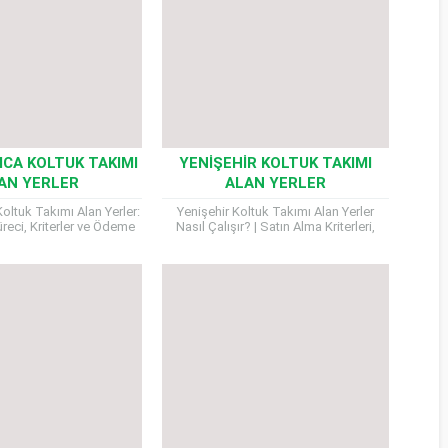
ICA KOLTUK TAKIMI
YENIŞEHIR KOLTUK TAKIMI
AN YERLER
ALAN YERLER
oltuk Takımı Alan Yerler:
Yenişehir Koltuk Takımı Alan Yerler
reci, Kriterler ve Ödeme
Nasıl Çalışır? | Satın Alma Kriterleri,
i Çamlıca Koltuk Takımı
Nakliye Süreci ve Ödeme Şekilleri
Yerler, yaşam...
Koltuk takımı satmak isteyenler...