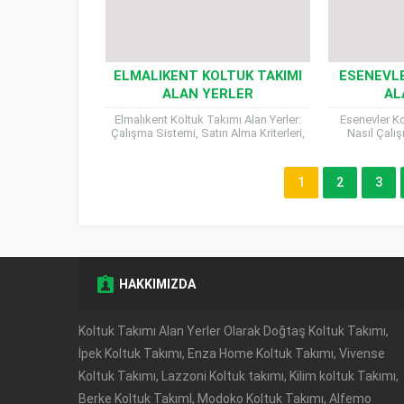
ELMALIKENT KOLTUK TAKIMI
ESENEVLE
ALAN YERLER
AL
Elmalıkent Koltuk Takımı Alan Yerler:
Esenevler Ko
Çalışma Sistemi, Satın Alma Kriterleri,
Nasıl Çalış
Nakliye Süreci ve Ödeme Şekilleri
Kriterler ve
Elmalıkent’te yaşayanlar için
yenilemek, 
kullanılmayan, eskimiş...
1
2
3
HAKKIMIZDA
Müşteri Temsilcisi
Koltuk Takımı Alan Yerler Olarak Doğtaş Koltuk Takımı,
İpek Koltuk Takımı, Enza Home Koltuk Takımı, Vivense
Koltuk Takımı, Lazzoni Koltuk takımı, Kilim koltuk Takımı,
Berke Koltuk TakımI, Modoko Koltuk Takımı, Alfemo