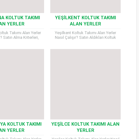
A KOLTUK TAKIMI
YEŞILKENT KOLTUK TAKIMI
AN YERLER
ALAN YERLER
ltuk Takımı Alan Yerler
Yeşilkent Koltuk Takımı Alan Yerler
r? Satın Alma Kriterleri,
Nasıl Çalışır? Satın Aldıkları Koltuk
eci ve Ödeme Şekilleri
Takımı Modelleri, Değerlendirme
korasyonunu yenilemek
Kriterleri, Nakliye Süreci ve Ödeme
zde, kullanılabilir...
Şekilleri Koltuk...
YA KOLTUK TAKIMI
YEŞILCE KOLTUK TAKIMI ALAN
AN YERLER
YERLER