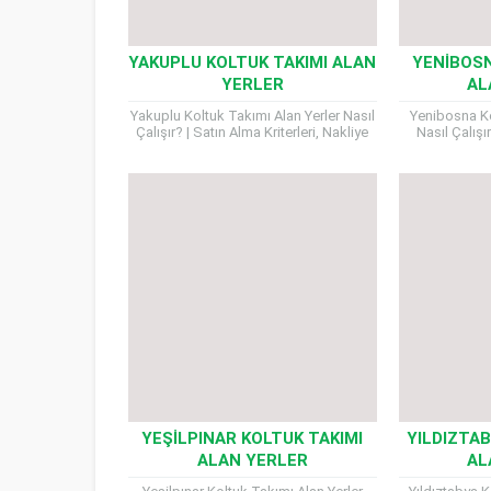
YAKUPLU KOLTUK TAKIMI ALAN
YENIBOSN
YERLER
AL
Yakuplu Koltuk Takımı Alan Yerler Nasıl
Yenibosna Ko
Çalışır? | Satın Alma Kriterleri, Nakliye
Nasıl Çalışı
Süreci ve Ödeme Detayları Yakuplu
Nakliye Sür
Koltuk Takımı Alan...
Evinizin de
istediğini
YEŞILPINAR KOLTUK TAKIMI
YILDIZTAB
ALAN YERLER
AL