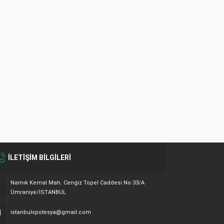
İLETİŞİM BİLGİLERİ
Namık Kemal Mah. Cengiz Topel Caddesi No:33/A
Ümraniye/İSTANBUL
istanbulspotesya@gmail.com