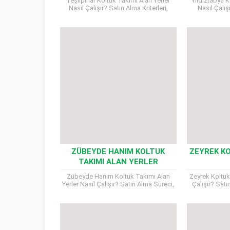
Yeşilpınar Koltuk Takımı Alan Yerler
Yıldıztabya K
Nasıl Çalışır? Satın Alma Kriterleri,
Nasıl Çalış
Nakliye Süreci ve Ödeme Şekilleri Evini
Modelleri, Kri
yenilemek isteyenlerin en çok...
Süreci Ev d
y
ZÜBEYDE HANIM KOLTUK
ZEYREK KO
TAKIMI ALAN YERLER
Zübeyde Hanım Koltuk Takımı Alan
Zeyrek Koltuk
Yerler Nasıl Çalışır? Satın Alma Süreci,
Çalışır? Satın
Modeller, Kriterler ve Ödeme Yöntemleri
Süreci ve Ö
Koltuk takımlarınızı yenilemek
Koltuk T
istediğinizde,...