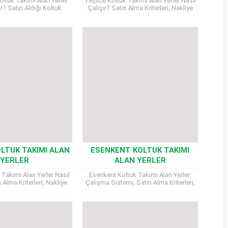
oltuk Takımı Alan Yerler
Yeşilce Koltuk Takımı Alan Yerler Nasıl
ır? Satın Aldığı Koltuk
Çalışır? Satın Alma Kriterleri, Nakliye
terleri, Nakliye ve Ödeme
Süreci ve Ödeme Yöntemleri Koltuk
eğişikliği, dekorasyon
takımlarınızı yenilemek istediğinizde
enilemesi...
veya...
LTUK TAKIMI ALAN
ESENKENT KOLTUK TAKIMI
YERLER
ALAN YERLER
 Takımı Alan Yerler Nasıl
Esenkent Koltuk Takımı Alan Yerler:
 Alma Kriterleri, Nakliye
Çalışma Sistemi, Satın Alma Kriterleri,
deme Şekilleri Zeyrek
Nakliye Süreci ve Ödeme Şekilleri
akımı Alan Yerler...
Esenkent Koltuk Takımı Alan Yerler,...