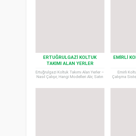
ERTUĞRULGAZI KOLTUK
EMIRLI KO
TAKIMI ALAN YERLER
Ertuğrulgazi Koltuk Takımı Alan Yerler –
Emirli Kolt
Nasıl Çalışır, Hangi Modelleri Alır, Satın
Çalışma Sistem
Alma Kriterleri Nelerdir? Koltuk
Nakliye Süreci
takımınızı yenilemek istediğinizde,
Koltuk T
evinizde...