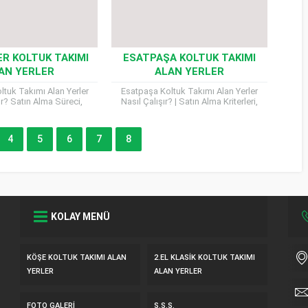
R KOLTUK TAKIMI
ESATPAŞA KOLTUK TAKIMI
AN YERLER
ALAN YERLER
ltuk Takımı Alan Yerler
Esatpaşa Koltuk Takımı Alan Yerler
ır? Satın Alma Süreci,
Nasıl Çalışır? | Satın Alma Kriterleri,
 Ödeme Yöntemleri Evini
Modeller, Nakliye ve Ödeme Süreci
taşınmak ya da artık...
Esatpaşa bölgesinde kullanılmayan,
yenilemek...
4
5
6
7
8
KOLAY MENÜ
KÖŞE KOLTUK TAKIMI ALAN
2.EL KLASIK KOLTUK TAKIMI
YERLER
ALAN YERLER
FOTO GALERI
S.S.S.