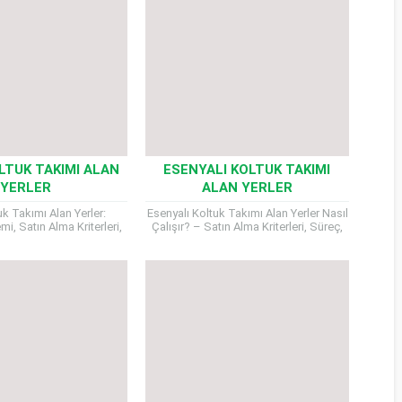
LTUK TAKIMI ALAN
ESENYALI KOLTUK TAKIMI
YERLER
ALAN YERLER
uk Takımı Alan Yerler:
Esenyalı Koltuk Takımı Alan Yerler Nasıl
i, Satın Alma Kriterleri,
Çalışır? – Satın Alma Kriterleri, Süreç,
 ve Ödeme Şekilleri Emirli
Nakliye ve Ödeme Detayları Koltuk
akımı Alan Yerler...
takımınızı yenilemek, evinizde...