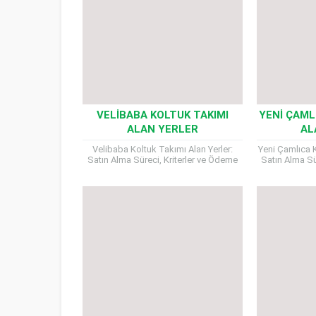
VELIBABA KOLTUK TAKIMI
YENI ÇAML
ALAN YERLER
AL
Velibaba Koltuk Takımı Alan Yerler:
Yeni Çamlıca K
Satın Alma Süreci, Kriterler ve Ödeme
Satın Alma Sü
Detayları Velibaba Koltuk Takımı Alan
Detayları Yen
Yerler koltuk takımları, yaşam...
Alan 