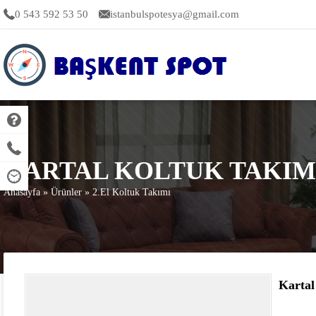
0 543 592 53 50
istanbulspotesya@gmail.com
KARTAL KOLTUK TAKIM
Anasayfa
»
Ürünler
»
2.El Koltuk Takımı
Kartal