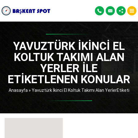
YAVUZTÜRK İKINCI EL
KOLTUK TAKIMI ALAN
YERLER ILE
ETIKETLENEN KONULAR
Anasayfa
»
Yavuztürk İkinci El Koltuk Takımı Alan YerlerEtiketi