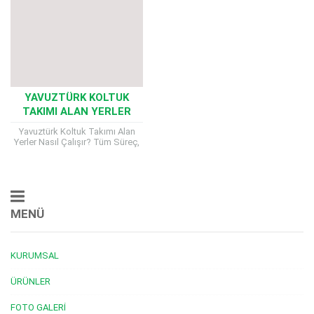
YAVUZTÜRK KOLTUK
TAKIMI ALAN YERLER
Yavuztürk Koltuk Takımı Alan
Yerler Nasıl Çalışır? Tüm Süreç,
Kriterler ve Ödeme Detayları
Evinizin konforunu artırmak için
aldığınız koltuk takımları...
MENÜ
KURUMSAL
ÜRÜNLER
FOTO GALERI