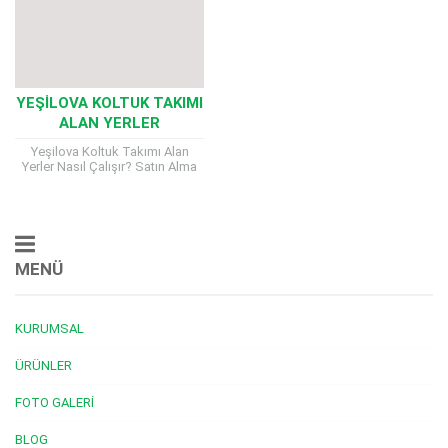
YEŞILOVA KOLTUK TAKIMI
ALAN YERLER
Yeşilova Koltuk Takımı Alan
Yerler Nasıl Çalışır? Satın Alma
Süreci, Kriterler ve Ödeme Şekli
Yeşilova Koltuk Takımı Alan
Yerler evimizde...
MENÜ
KURUMSAL
ÜRÜNLER
FOTO GALERI
BLOG