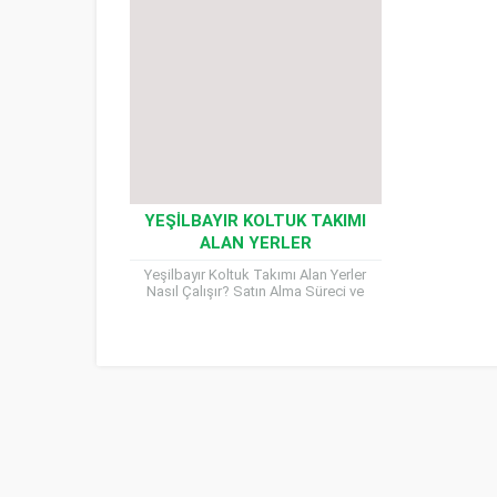
YEŞILBAYIR KOLTUK TAKIMI
ALAN YERLER
Yeşilbayır Koltuk Takımı Alan Yerler
Nasıl Çalışır? Satın Alma Süreci ve
Dikkat Edilen Kriterler Evinizi
yenilemeye karar verdiniz ya da...