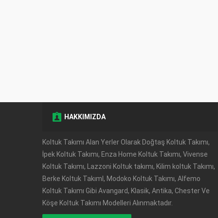
HAKKIMIZDA
Müşteri Temsilcisi
Koltuk Takımı Alan Yerler Olarak Doğtaş Koltuk Takımı,
İpek Koltuk Takımı, Enza Home Koltuk Takımı, Vivense
Koltuk Takımı, Lazzoni Koltuk takımı, Kilim koltuk Takımı,
Berke Koltuk TakımI, Modoko Koltuk Takımı, Alfemo
Koltuk Takımı Gibi Avangard, Klasik, Antika, Chester Ve
Köşe Koltuk Takımı Modelleri Alınmaktadır.
Cevap Yaz