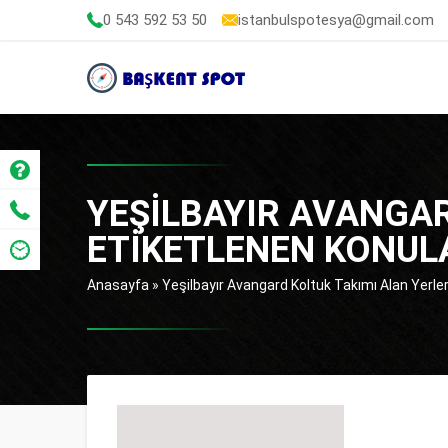
0 543 592 53 50
istanbulspotesya@gmail.com
YEŞILBAYIR AVANGAR
ETIKETLENEN KONUL
Anasayfa
»
Yeşilbayır Avangard Koltuk Takımı Alan Yerler