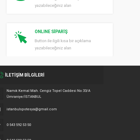
yazabileceğiniz alan
ONLINE SİPARİŞ
Button ile ilgili kısa bir açıklama
yazabileceğiniz alan
İLETİŞİM BİLGİLERİ
Namık Kemal Mah. Cengiz Topel Caddesi No:33/A
Ümraniye/İSTANBUL
istanbulspotesya@gmail.com
0 543 592 53 50