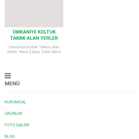
ÜMRANIYE KOLTUK
TAKIMI ALAN YERLER
Ümraniye Koltuk Takımı Alan
Yerler: Nasıl Çalışır, Satın Alma
Kriterleri, Nakliye ve Ödeme
Süreci Ümraniye Koltuk Takımı
Alan Yerler, aşınır...
MENÜ
KURUMSAL
ÜRÜNLER
FOTO GALERI
BLOG