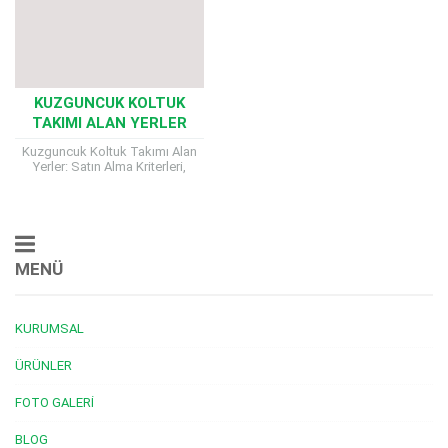
KUZGUNCUK KOLTUK
TAKIMI ALAN YERLER
Kuzguncuk Koltuk Takımı Alan
Yerler: Satın Alma Kriterleri,
Nakliye Süreci ve Ödeme
Seçenekleri Kuzguncuk Koltuk
Takımı Alan Yerler, İstanbul’un
en...
MENÜ
KURUMSAL
ÜRÜNLER
FOTO GALERI
BLOG