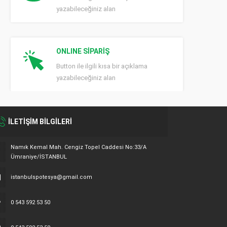
yazabileceğiniz alan
ONLINE SİPARİŞ
Button ile ilgili kısa bir açıklama
yazabileceğiniz alan
İLETİŞİM BİLGİLERİ
Namık Kemal Mah. Cengiz Topel Caddesi No:33/A
Ümraniye/İSTANBUL
istanbulspotesya@gmail.com
0 543 592 53 50