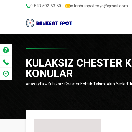
0 543 592 53 50
istanbulspotesya@gmail.com
KULAKSIZ CHESTER K
KONULAR
Anasayfa
»
Kulaksız Chester Koltuk Takımı Alan YerlerEti