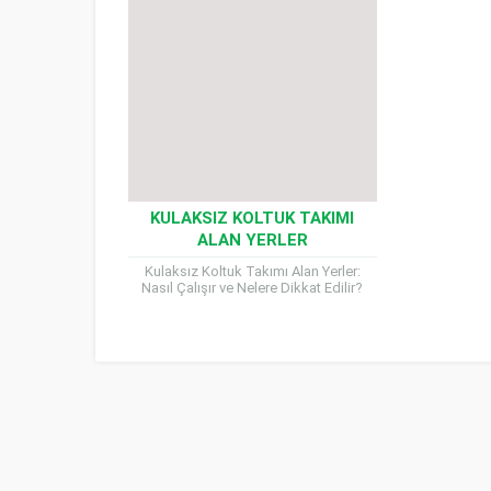
KULAKSIZ KOLTUK TAKIMI
ALAN YERLER
Kulaksız Koltuk Takımı Alan Yerler:
Nasıl Çalışır ve Nelere Dikkat Edilir?
Evinizdeki eski mobilyalar, zamanla
eskir ve kullanılamaz hale gelir....