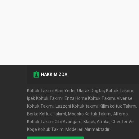
HAKKIMIZDA
Müşteri Temsilcisi
Koltuk Takımı Alan Yerler Olarak Doğtaş Koltuk Takımı,
İpek Koltuk Takımı, Enza Home Koltuk Takımı, Vivense
Koltuk Takımı, Lazzoni Koltuk takımı, Kilim koltuk Takımı,
Berke Koltuk TakımI, Modoko Koltuk Takımı, Alfemo
Koltuk Takımı Gibi Avangard, Klasik, Antika, Chester Ve
Köşe Koltuk Takımı Modelleri Alınmaktadır.
Cevap Yaz