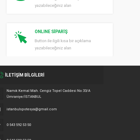
yazabileceğiniz alan
ONLINE SİPARİŞ
Button ile ilgili kısa bir açıklama
yazabileceğiniz alan
İLETİŞİM BİLGİLERİ
Namık Kemal Mah. Cengiz Topel Caddesi No:33/A
Ümraniye/İSTANBUL
istanbulspotesya@gmail.com
0 543 592 53 50