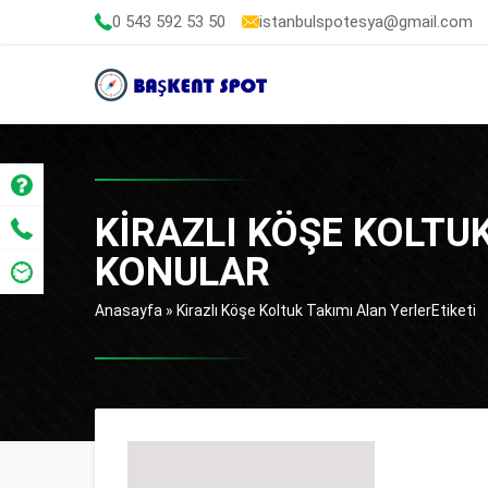
0 543 592 53 50
istanbulspotesya@gmail.com
KIRAZLI KÖŞE KOLTU
KONULAR
Anasayfa
»
Kirazlı Köşe Koltuk Takımı Alan YerlerEtiketi