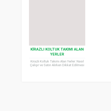
KIRAZLI KOLTUK TAKIMI ALAN
YERLER
Kirazlı Koltuk Takımı Alan Yerler: Nasıl
Çalışır ve Satın Alırken Dikkat Edilmesi
Gerekenler Kirazlı Koltuk Takımı Alan
Yerler ev dekorasyonunun...