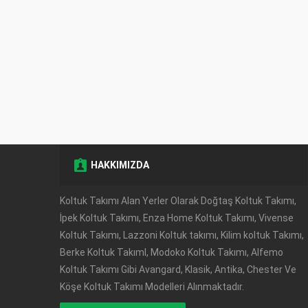
HAKKIMIZDA
Müşteri Temsilcisi
Koltuk Takımı Alan Yerler Olarak Doğtaş Koltuk Takımı,
İpek Koltuk Takımı, Enza Home Koltuk Takımı, Vivense
Koltuk Takımı, Lazzoni Koltuk takımı, Kilim koltuk Takımı,
Berke Koltuk TakımI, Modoko Koltuk Takımı, Alfemo
Koltuk Takımı Gibi Avangard, Klasik, Antika, Chester Ve
Köşe Koltuk Takımı Modelleri Alınmaktadır.
Cevap Yaz