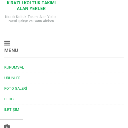
KIRAZLI KOLTUK TAKIMI
ALAN YERLER
Kirazlı Koltuk Takımı Alan Yerler:
Nasıl Çalışır ve Satın Alırken
Dikkat Edilmesi Gerekenler
Kirazlı Koltuk Takımı Alan Yerler
ev dekorasyonunun...
MENÜ
KURUMSAL
ÜRÜNLER
FOTO GALERI
BLOG
İLETIŞIM