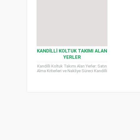
KANDILLI KOLTUK TAKIMI ALAN
YERLER
Kandilli Koltuk Takımı Alan Yerler: Satın
Alma Kriterleri ve Nakliye Süreci Kandilli
Koltuk Takımı Alan Yerler, bir evin
havasını değiştirebilecek...