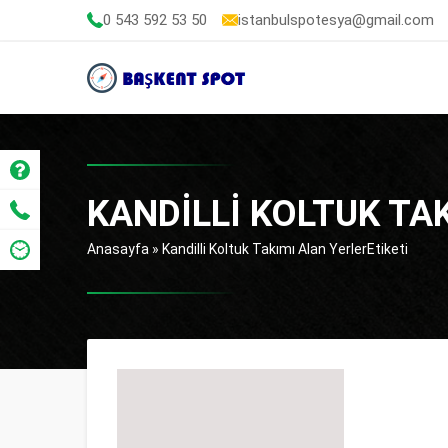
0 543 592 53 50
istanbulspotesya@gmail.com
KANDILLI KOLTUK TA
Anasayfa
»
Kandilli Koltuk Takımı Alan YerlerEtiketi