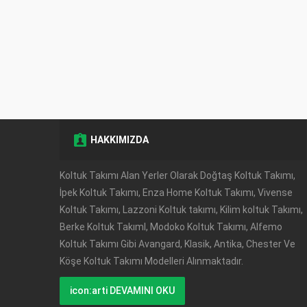
HAKKIMIZDA
Müşteri Temsilcisi
Koltuk Takımı Alan Yerler Olarak Doğtaş Koltuk Takımı,
İpek Koltuk Takımı, Enza Home Koltuk Takımı, Vivense
Koltuk Takımı, Lazzoni Koltuk takımı, Kilim koltuk Takımı,
Berke Koltuk TakımI, Modoko Koltuk Takımı, Alfemo
Koltuk Takımı Gibi Avangard, Klasik, Antika, Chester Ve
Köşe Koltuk Takımı Modelleri Alınmaktadır.
Cevap Yaz
icon:arti DEVAMINI OKU