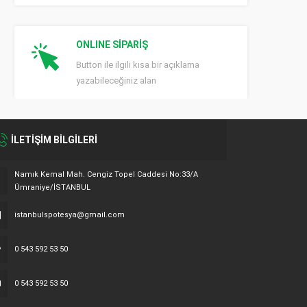
ONLINE SİPARİŞ
Button ile ilgili kısa bir açıklama
yazabileceğiniz alan
İLETİŞİM BİLGİLERİ
Namık Kemal Mah. Cengiz Topel Caddesi No:33/A
Ümraniye/İSTANBUL
istanbulspotesya@gmail.com
0 543 592 53 50
0 543 592 53 50