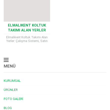
ELMALIKENT KOLTUK
TAKIMI ALAN YERLER
Elmalıkent Koltuk Takımı Alan
Yerler: Çalışma Sistemi, Satın
Alma Kriterleri, Nakliye Süreci ve
Ödeme Şekilleri Elmalıkent’te
yaşayanlar için kullanılmayan,
eskimiş...
MENÜ
KURUMSAL
ÜRÜNLER
FOTO GALERI
BLOG