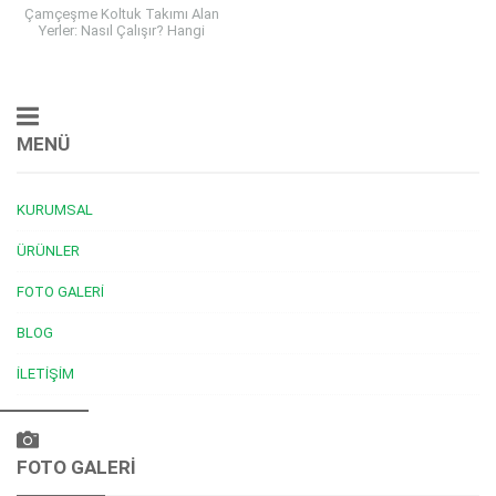
Çamçeşme Koltuk Takımı Alan
Yerler: Nasıl Çalışır? Hangi
Modeller Satın Alınır? Sigara
Yanığı, Yırtık, Çökme Gibi
Kriterler Var mı? Koltuk...
MENÜ
KURUMSAL
ÜRÜNLER
FOTO GALERI
BLOG
İLETIŞIM
Müşteri Temsilcisi
FOTO GALERİ