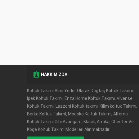
HAKKIMIZDA
Müşteri Temsilcisi
Koltuk Takımı Alan Yerler Olarak Doğtaş Koltuk Takımı,
İpek Koltuk Takımı, Enza Home Koltuk Takımı, Vivense
Koltuk Takımı, Lazzoni Koltuk takımı, Kilim koltuk Takımı,
Berke Koltuk TakımI, Modoko Koltuk Takımı, Alfemo
Koltuk Takımı Gibi Avangard, Klasik, Antika, Chester Ve
Köşe Koltuk Takımı Modelleri Alınmaktadır.
Cevap Yaz