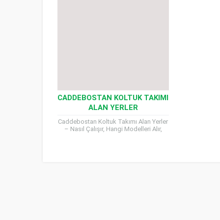
CADDEBOSTAN KOLTUK TAKIMI
ALAN YERLER
Caddebostan Koltuk Takımı Alan Yerler
– Nasıl Çalışır, Hangi Modelleri Alır,
Kriterler, Nakliye ve Ödeme Süreci
Kadıköy’ün prestijli semtlerinden biri...