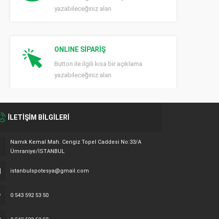
yazabileceğiniz alan
ONLINE SİPARİŞ
Button ile ilgili kısa bir açıklama
yazabileceğiniz alan
İLETİŞİM BİLGİLERİ
Namık Kemal Mah. Cengiz Topel Caddesi No:33/A
Ümraniye/İSTANBUL
istanbulspotesya@gmail.com
0 543 592 53 50