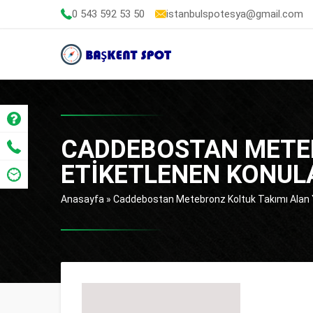
0 543 592 53 50
istanbulspotesya@gmail.com
CADDEBOSTAN METEB
ETIKETLENEN KONUL
Anasayfa
»
Caddebostan Metebronz Koltuk Takımı Alan Y