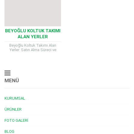
BEYOĞLU KOLTUK TAKIMI
ALAN YERLER
Beyoğlu Koltuk Takımı Alan
Yerler: Satın Alma Süreci ve
Önemli Kriterler Beyoğlu Koltuk
Takımı Alan Yerler, İstanbul’un en
canlı ve...
MENÜ
KURUMSAL
ÜRÜNLER
FOTO GALERI
BLOG