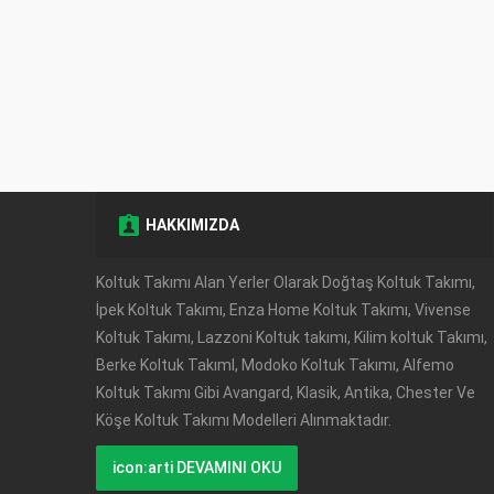
HAKKIMIZDA
Müşteri Temsilcisi
Koltuk Takımı Alan Yerler Olarak Doğtaş Koltuk Takımı,
İpek Koltuk Takımı, Enza Home Koltuk Takımı, Vivense
Koltuk Takımı, Lazzoni Koltuk takımı, Kilim koltuk Takımı,
Berke Koltuk TakımI, Modoko Koltuk Takımı, Alfemo
Koltuk Takımı Gibi Avangard, Klasik, Antika, Chester Ve
Köşe Koltuk Takımı Modelleri Alınmaktadır.
Cevap Yaz
icon:arti DEVAMINI OKU