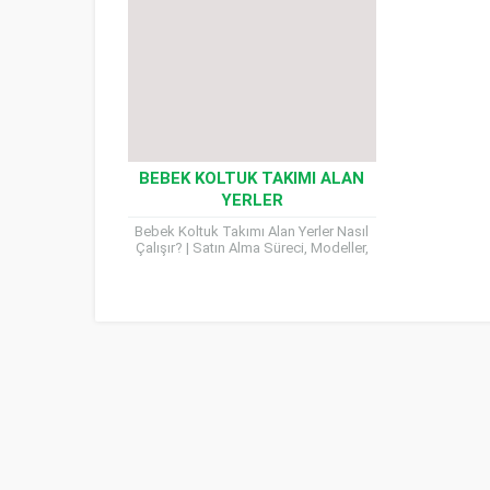
BEBEK KOLTUK TAKIMI ALAN
YERLER
Bebek Koltuk Takımı Alan Yerler Nasıl
Çalışır? | Satın Alma Süreci, Modeller,
Kriterler ve Ödeme Seçenekleri
Evinizde kullanmadığınız, değiştirmek
istediğiniz...