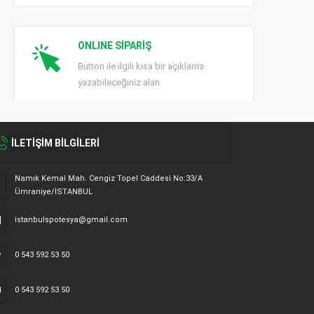
ONLINE SİPARİŞ
Button ile ilgili kısa bir açıklama
yazabileceğiniz alan
İLETİŞİM BİLGİLERİ
Namık Kemal Mah. Cengiz Topel Caddesi No:33/A
Ümraniye/İSTANBUL
istanbulspotesya@gmail.com
0 543 592 53 50
0 543 592 53 50