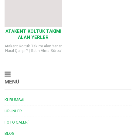
ATAKENT KOLTUK TAKIMI
ALAN YERLER
Atakent Koltuk Takımı Alan Yerler
Nasıl Çalışır? | Satın Alma Süreci
ve Kriterler Evinizi yenilemek
istiyor ya da yer açmak...
MENÜ
KURUMSAL
ÜRÜNLER
FOTO GALERI
BLOG