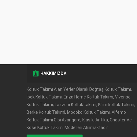
HAKKIMIZDA
Müşteri Temsilcisi
Koltuk Takımı Alan Yerler Olarak Doğtaş Koltuk Takımı,
İpek Koltuk Takımı, Enza Home Koltuk Takımı, Vivense
Koltuk Takımı, Lazzoni Koltuk takımı, Kilim koltuk Takımı,
Berke Koltuk TakımI, Modoko Koltuk Takımı, Alfemo
Koltuk Takımı Gibi Avangard, Klasik, Antika, Chester Ve
Köşe Koltuk Takımı Modelleri Alınmaktadır.
Cevap Yaz