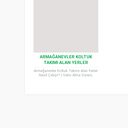
ARMAĞANEVLER KOLTUK
TAKIMI ALAN YERLER
Armağanevler Koltuk Takımı Alan Yerler
Nasıl Çalışır? | Satın Alma Süreci,
Kriterler ve Detaylar Armağanevler
Koltuk Takımı Alan Yerler, dekorasyon...