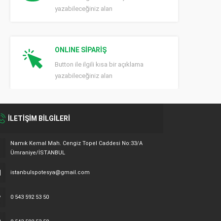
yazabileceğiniz alan
ONLINE SİPARİŞ
Button ile ilgili kısa bir açıklama
yazabileceğiniz alan
İLETİŞİM BİLGİLERİ
Namık Kemal Mah. Cengiz Topel Caddesi No:33/A
Ümraniye/İSTANBUL
istanbulspotesya@gmail.com
0 543 592 53 50