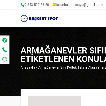
0 543 592 53 50
istanbulspotesya@gmail.com
ARMAĞANEVLER SIFIR
ETIKETLENEN KONUL
Anasayfa
»
Armağanevler Sıfır Koltuk Takımı Alan YerlerE