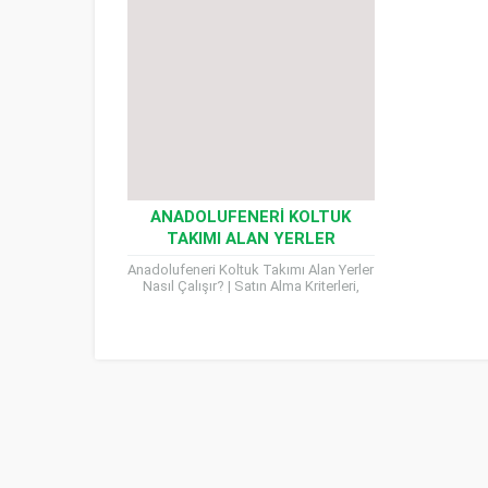
ANADOLUFENERI KOLTUK
TAKIMI ALAN YERLER
Anadolufeneri Koltuk Takımı Alan Yerler
Nasıl Çalışır? | Satın Alma Kriterleri,
Nakliye Süreci ve Ödeme Şekilleri
Evinizi yenilemek istiyorsunuz ya...