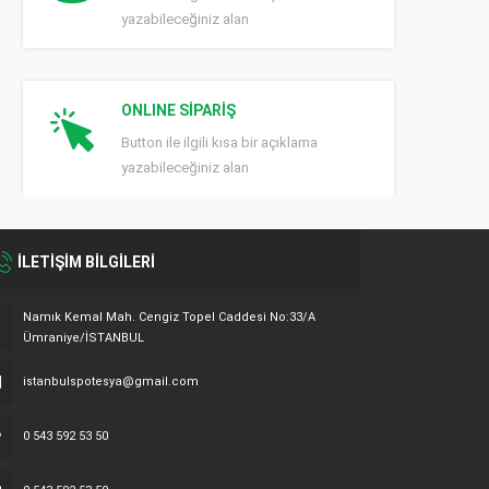
yazabileceğiniz alan
ONLINE SİPARİŞ
Button ile ilgili kısa bir açıklama
yazabileceğiniz alan
İLETİŞİM BİLGİLERİ
Namık Kemal Mah. Cengiz Topel Caddesi No:33/A
Ümraniye/İSTANBUL
istanbulspotesya@gmail.com
0 543 592 53 50