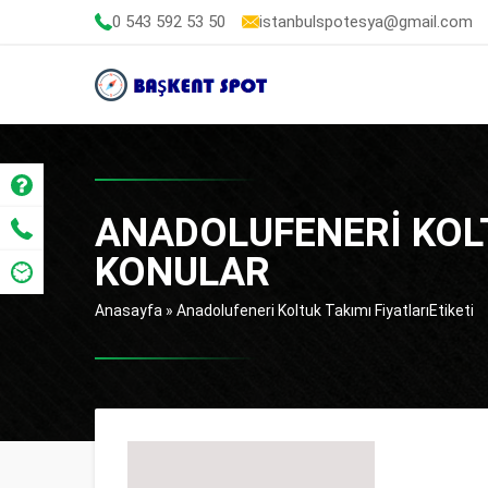
0 543 592 53 50
istanbulspotesya@gmail.com
ANADOLUFENERI KOLT
KONULAR
Anasayfa
»
Anadolufeneri Koltuk Takımı FiyatlarıEtiketi