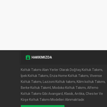
HAKKIMIZDA
Müşteri Temsilcisi
Koltuk Takımı Alan Yerler Olarak Doğtaş Koltuk Takımı,
İpek Koltuk Takımı, Enza Home Koltuk Takımı, Vivense
Koltuk Takımı, Lazzoni Koltuk takımı, Kilim koltuk Takımı,
Berke Koltuk TakımI, Modoko Koltuk Takımı, Alfemo
Koltuk Takımı Gibi Avangard, Klasik, Antika, Chester Ve
Köşe Koltuk Takımı Modelleri Alınmaktadır.
Cevap Yaz