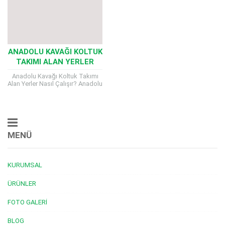
ANADOLU KAVAĞI KOLTUK
TAKIMI ALAN YERLER
Anadolu Kavağı Koltuk Takımı
Alan Yerler Nasıl Çalışır? Anadolu
Kavağı Koltuk Takımı Alan Yerler
evini yenilemek isteyen ya da
fazla...
MENÜ
KURUMSAL
ÜRÜNLER
FOTO GALERI
BLOG