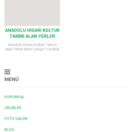
ANADOLU HISARI KOLTUK
TAKIMI ALAN YERLER
Anadolu Hisarı Koltuk Takımı
Alan Yerler Nasıl Çalışır? | Koltuk
Satmak Artık Çok Kolay! Ev
dekorasyonunuzu yenilemek
istiyor ya da...
MENÜ
KURUMSAL
ÜRÜNLER
FOTO GALERI
BLOG