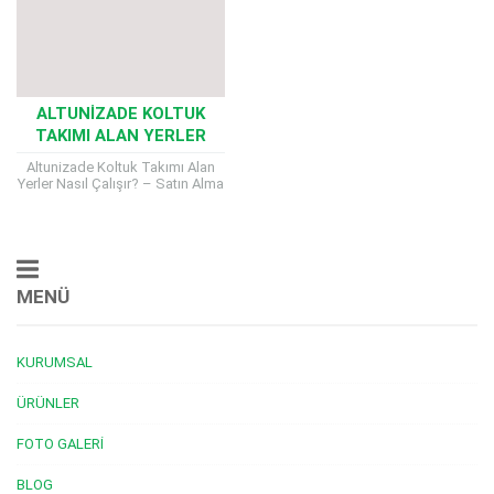
ALTUNIZADE KOLTUK
TAKIMI ALAN YERLER
Altunizade Koltuk Takımı Alan
Yerler Nasıl Çalışır? – Satın Alma
Kriterleri, Nakliye ve Ödeme
Süreci Altunizade Koltuk Takımı
Alan Yerler...
MENÜ
KURUMSAL
ÜRÜNLER
FOTO GALERI
BLOG