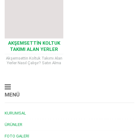
AKŞEMSETTIN KOLTUK
TAKIMI ALAN YERLER
Akşemsettin Koltuk Takımı Alan
Yerler Nasıl Çalışır? Satın Alma
Kriterleri Nelerdir? Evinizde artık
kullanmadığınız, yenilemek
istediğiniz ya da taşınma
sürecinde...
MENÜ
KURUMSAL
ÜRÜNLER
FOTO GALERI