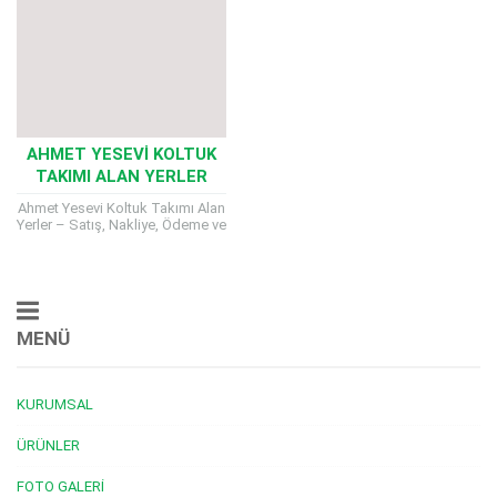
AHMET YESEVI KOLTUK
TAKIMI ALAN YERLER
Ahmet Yesevi Koltuk Takımı Alan
Yerler – Satış, Nakliye, Ödeme ve
Satın Alma Kriterleri Evlerimizin
en çok kullanılan
mobilyalarından biri...
MENÜ
KURUMSAL
ÜRÜNLER
FOTO GALERI