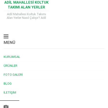
ADIL MAHALLESI KOLTUK
TAKIMI ALAN YERLER
Adil Mahallesi Koltuk Takımı
Alan Yerler Nasıl Çalışır? Adil
Mahallesi Koltuk Takımı Alan
Yerler, özellikle de koltuk takımı
gibi büyük...
MENÜ
KURUMSAL
ÜRÜNLER
FOTO GALERI
BLOG
İLETIŞIM
Müşteri Temsilcisi