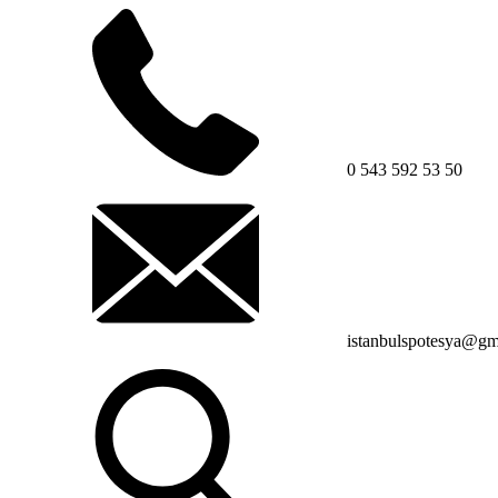
0 543 592 53 50
istanbulspotesya@gm