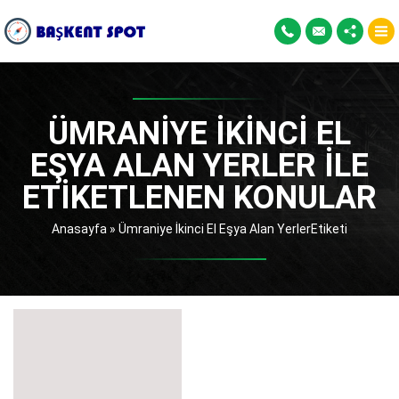
ÜMRANIYE İKINCI EL
EŞYA ALAN YERLER ILE
ETIKETLENEN KONULAR
Anasayfa
»
Ümraniye İkinci El Eşya Alan YerlerEtiketi