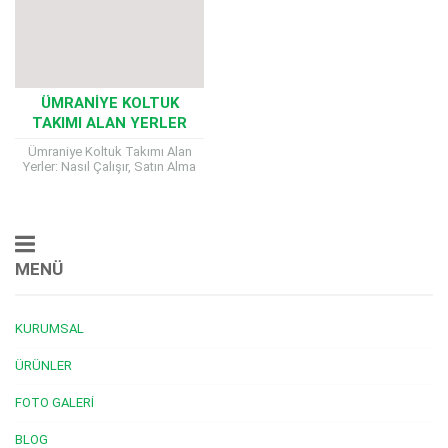
ÜMRANIYE KOLTUK
TAKIMI ALAN YERLER
Ümraniye Koltuk Takımı Alan
Yerler: Nasıl Çalışır, Satın Alma
Kriterleri, Nakliye ve Ödeme
Süreci Ümraniye Koltuk Takımı
Alan Yerler, aşınır...
MENÜ
KURUMSAL
ÜRÜNLER
FOTO GALERI
BLOG