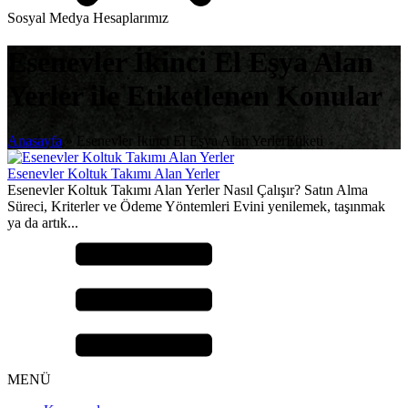
Sosyal Medya Hesaplarımız
Esenevler İkinci El Eşya Alan
Yerler ile Etiketlenen Konular
Anasayfa
»
Esenevler İkinci El Eşya Alan YerlerEtiketi
Esenevler Koltuk Takımı Alan Yerler
Esenevler Koltuk Takımı Alan Yerler Nasıl Çalışır? Satın Alma
Süreci, Kriterler ve Ödeme Yöntemleri Evini yenilemek, taşınmak
ya da artık...
MENÜ