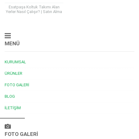
Esatpaşa Koltuk Takımı Alan
Yerler Nasıl Çalışır? | Satın Alma
Kriterleri, Modeller, Nakliye ve
Ödeme Süreci Esatpaşa
bölgesinde kullanılmayan,
yenilemek...
MENÜ
KURUMSAL
ÜRÜNLER
FOTO GALERI
BLOG
İLETIŞIM
Müşteri Temsilcisi
FOTO GALERİ