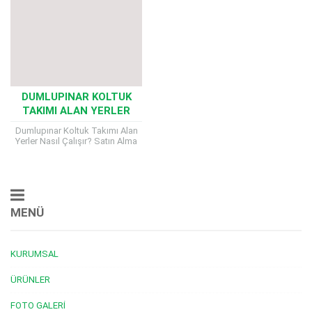
DUMLUPINAR KOLTUK
TAKIMI ALAN YERLER
Dumlupınar Koltuk Takımı Alan
Yerler Nasıl Çalışır? Satın Alma
Kriterleri, Nakliye Süreci ve
Ödeme Şekilleri Ev ya da iş
yerinizde...
MENÜ
KURUMSAL
ÜRÜNLER
FOTO GALERI