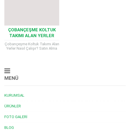
ÇOBANÇEŞME KOLTUK
TAKIMI ALAN YERLER
Çobançeşme Koltuk Takımı Alan
Yerler Nasıl Çalışır? Satın Alma
Süreci, Değerlendirme Kriterleri
ve Ödeme Yöntemleri
Çobançeşme ve çevresinde
ikinci el...
MENÜ
KURUMSAL
ÜRÜNLER
FOTO GALERI
BLOG