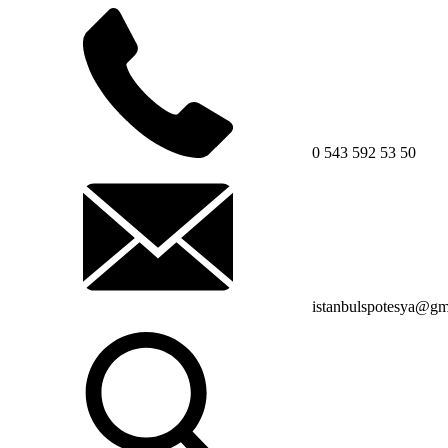
0 543 592 53 50
istanbulspotesya@gm