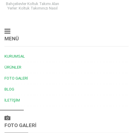
Bahçelievler Koltuk Takımı Alan
Yerler: Koltuk Takımınızı Nasıl
Değerlendirebilirsiniz?
Bahçelievler Koltuk Takımı Alan
Yerler ev dekorasyonunun
önemli unsurlarından biri de...
MENÜ
KURUMSAL
ÜRÜNLER
FOTO GALERI
BLOG
İLETIŞIM
Müşteri Temsilcisi
FOTO GALERİ